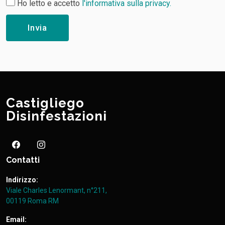
Ho letto e accetto
l'informativa sulla privacy.
Invia
Castigliego
Disinfestazioni
Contatti
Indirizzo:
Viale Charles Lenormant, n°211,
00119 Roma RM
Email: